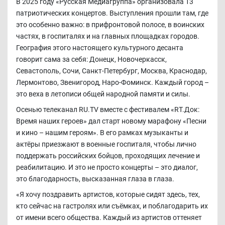
В 2025 году «Русская Медиагруппа» организовала 13
патриотических концертов. Выступления прошли там, где
это особенно важно: в прифронтовой полосе, в воинских
частях, в госпиталях и на главных площадках городов.
География этого настоящего культурного десанта
говорит сама за себя: Донецк, Новочеркасск,
Севастополь, Сочи, Санкт-Петербург, Москва, Краснодар,
Лермонтово, Звенигород, Наро-Фоминск. Каждый город –
это веха в летописи общей народной памяти и силы.
Осенью телеканал RU.TV вместе с фестивалем «RТ.Док:
Время наших героев» дал старт новому марафону «Песни
и кино – нашим героям». В его рамках музыканты и
актёры приезжают в военные госпиталя, чтобы лично
поддержать российских бойцов, проходящих лечение и
реабилитацию. И это не просто концерты – это диалог,
это благодарность, высказанная глаза в глаза.
«Я хочу поздравить артистов, которые сидят здесь, тех,
кто сейчас на гастролях или съёмках, и поблагодарить их
от имени всего общества. Каждый из артистов оттеняет